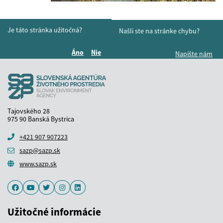
Je táto stránka užitočná?
Našli ste na stránke chybu?
Áno
Nie
Napíšte nám
Boli tieto informácie pre vás užitočné?
Boli tieto informácie pre vás užitočné?
Tajovského 28
975 90 Banská Bystrica
+421 907 907223
sazp@sazp.sk
www.sazp.sk
Facebook
Youtube
Twitter
Instagram
LinkedIn
Užitočné informácie