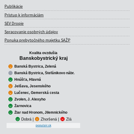
Publikácie
Prístup k informáciám
SEV Dropie
Spracovanie osobných údajov
Ponuka prebytočného majetku SAŽP
Kvalita ovzdušia
Banskobystrický kraj
Banská Bystrica, Zelená
Banská Bystrica, Štefánikovo nábr.
Hnúšťa, Hlavná
Jelšava, Jesenského
Lučenec, Gemerská cesta
Zvolen, J. Alexyho
Žarnovica
Žiar nad Hronom, Jilemnického
Dobrá
|
Zhoršená
|
Zlá
populair.sk