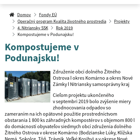
Domov
Fondy EÚ
Operačný program Kvalita životného prostredia
Projekty
4. Nitriansky SSK
Rok 2019
Kompostujeme v Podunajsku!
Kompostujeme v
Podunajsku!
Združenie obcí dolného Žitného
Ostrova ǀ okres Komárno a okres Nové
Zámky ǀ Nitriansky samosprávny kraj
Cieľom projektu ukončeného
v septembri 2019 bolo zvýšenie miery
zhodnocovania odpadov so
zameraním na ich opätovné použitie prostredníctvom
obstarania 1 800 ks záhradných kompostérov s objemom 800 l
do domácností obyvateľov siedmych obcí združenia dolného
Žitného Ostrova v okrese Komárno (Bodzianske Lúky, Klížska
Nemá, Sokolce, Tôň, Trávnik, Veľké Kosihy) a v okrese Nové