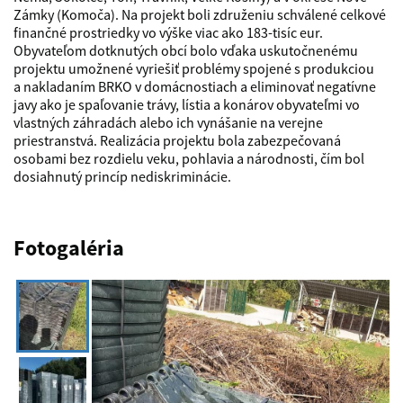
Zámky (Komoča). Na projekt boli združeniu schválené celkové
finančné prostriedky vo výške viac ako 183-tisíc eur.
Obyvateľom dotknutých obcí bolo vďaka uskutočnenému
projektu umožnené vyriešiť problémy spojené s produkciou
a nakladaním BRKO v domácnostiach a eliminovať negatívne
javy ako je spaľovanie trávy, lístia a konárov obyvateľmi vo
vlastných záhradách alebo ich vynášanie na verejne
priestranstvá. Realizácia projektu bola zabezpečovaná
osobami bez rozdielu veku, pohlavia a národnosti, čím bol
dosiahnutý princíp nediskriminácie.
Fotogaléria