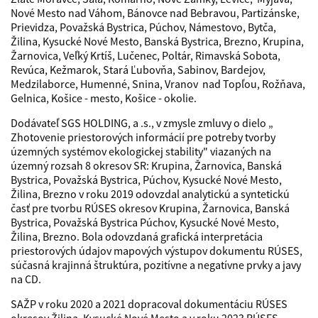
Nové Mesto nad Váhom, Bánovce nad Bebravou, Partizánske,
Prievidza, Považská Bystrica, Púchov, Námestovo, Bytča,
Žilina, Kysucké Nové Mesto, Banská Bystrica, Brezno, Krupina,
Žarnovica, Veľký Krtíš, Lučenec, Poltár, Rimavská Sobota,
Revúca, Kežmarok, Stará Ľubovňa, Sabinov, Bardejov,
Medzilaborce, Humenné, Snina, Vranov nad Topľou, Rožňava,
Gelnica, Košice - mesto, Košice - okolie.
Dodávateľ SGS HOLDING, a .s., v zmysle zmluvy o dielo „
Zhotovenie priestorových informácií pre potreby tvorby
územných systémov ekologickej stability" viazaných na
územný rozsah 8 okresov SR: Krupina, Žarnovica, Banská
Bystrica, Považská Bystrica, Púchov, Kysucké Nové Mesto,
Žilina, Brezno v roku 2019 odovzdal analytickú a syntetickú
časť pre tvorbu RÚSES okresov Krupina, Žarnovica, Banská
Bystrica, Považská Bystrica Púchov, Kysucké Nové Mesto,
Žilina, Brezno. Bola odovzdaná grafická interpretácia
priestorových údajov mapových výstupov dokumentu RÚSES,
súčasná krajinná štruktúra, pozitívne a negatívne prvky a javy
na CD.
SAŽP v roku 2020 a 2021 dopracoval dokumentáciu RÚSES