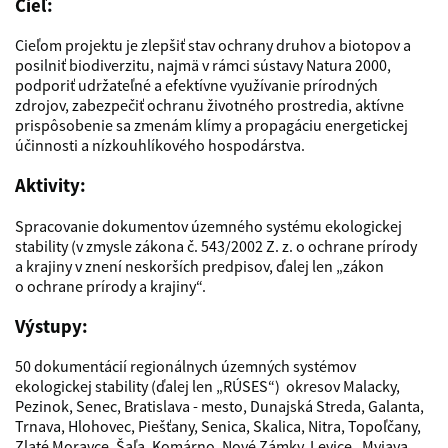
Cieľ:
Cieľom projektu je zlepšiť stav ochrany druhov a biotopov a
posilniť biodiverzitu, najmä v rámci sústavy Natura 2000,
podporiť udržateľné a efektívne využívanie prírodných
zdrojov, zabezpečiť ochranu životného prostredia, aktívne
prispôsobenie sa zmenám klímy a propagáciu energetickej
účinnosti a nízkouhlíkového hospodárstva.
Aktivity:
Spracovanie dokumentov územného systému ekologickej
stability (v zmysle zákona č. 543/2002 Z. z. o ochrane prírody
a krajiny v znení neskorších predpisov, ďalej len „zákon
o ochrane prírody a krajiny“.
Výstupy:
50 dokumentácií regionálnych územných systémov
ekologickej stability (ďalej len „RÚSES“) okresov Malacky,
Pezinok, Senec, Bratislava - mesto, Dunajská Streda, Galanta,
Trnava, Hlohovec, Piešťany, Senica, Skalica, Nitra, Topoľčany,
Zlaté Moravce, Šaľa, Komárno, Nové Zámky, Levice, Myjava,