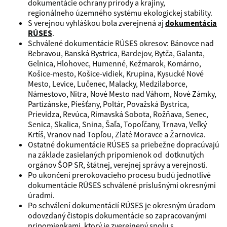
dokumentácie ochrany prírody a krajiny,
regionálneho územného systému ekologickej stability.
S verejnou vyhláškou bola zverejnená aj
dokumentácia
RÚSES
.
Schválené dokumentácie RÚSES okresov: Bánovce nad
Bebravou, Banská Bystrica, Bardejov, Bytča, Galanta,
Gelnica, Hlohovec, Humenné, Kežmarok, Komárno,
Košice-mesto, Košice-vidiek, Krupina, Kysucké Nové
Mesto, Levice, Lučenec, Malacky, Medzilaborce,
Námestovo, Nitra, Nové Mesto nad Váhom, Nové Zámky,
Partizánske, Piešťany, Poltár, Považská Bystrica,
Prievidza, Revúca, Rimavská Sobota, Rožňava, Senec,
Senica, Skalica, Snina, Šaľa, Topoľčany, Trnava, Veľký
Krtíš, Vranov nad Topľou, Zlaté Moravce a Žarnovica.
Ostatné dokumentácie RÚSES sa priebežne dopracúvajú
na základe zasielaných pripomienok od dotknutých
orgánov ŠOP SR, štátnej, verejnej správy a verejnosti.
Po ukončení prerokovacieho procesu budú jednotlivé
dokumentácie RÚSES schválené príslušnými okresnými
úradmi.
Po schválení dokumentácií RÚSES je okresným úradom
odovzdaný čistopis dokumentácie so zapracovanými
pripomienkami, ktorý je zverejnený spolu s