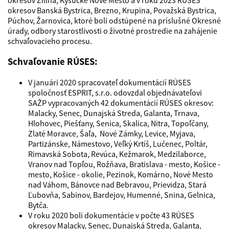
okresov Žilina, Kysucké Nové Mesto a v roku 2023 RÚSES
okresov Banská Bystrica, Brezno, Krupina, Považská Bystrica,
Púchov, Žarnovica, ktoré boli odstúpené na príslušné Okresné
úrady, odbory starostlivosti o životné prostredie na zahájenie
schvaľovacieho procesu.
Schvaľovanie RÚSES:
V januári 2020 spracovateľ dokumentácií RÚSES
spoločnosť ESPRIT, s.r.o. odovzdal objednávateľovi
SAŽP vypracovaných 42 dokumentácií RÚSES okresov:
Malacky, Senec, Dunajská Streda, Galanta, Trnava,
Hlohovec, Piešťany, Senica, Skalica, Nitra, Topoľčany,
Zlaté Moravce, Šaľa, Nové Zámky, Levice, Myjava,
Partizánske, Námestovo, Veľký Krtíš, Lučenec, Poltár,
Rimavská Sobota, Revúca, Kežmarok, Medzilaborce,
Vranov nad Topľou, Rožňava, Bratislava - mesto, Košice -
mesto, Košice - okolie, Pezinok, Komárno, Nové Mesto
nad Váhom, Bánovce nad Bebravou, Prievidza, Stará
Ľubovňa, Sabinov, Bardejov, Humenné, Snina, Gelnica,
Bytča.
V roku 2020 boli dokumentácie v počte 43 RÚSES
okresov Malacky, Senec, Dunajská Streda, Galanta,