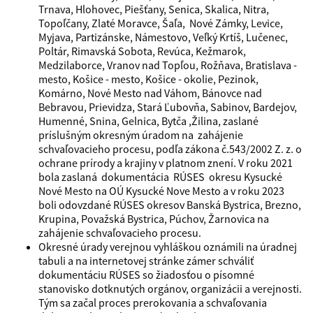
Trnava, Hlohovec, Piešťany, Senica, Skalica, Nitra,
Topoľčany, Zlaté Moravce, Šaľa, Nové Zámky, Levice,
Myjava, Partizánske, Námestovo, Veľký Krtíš, Lučenec,
Poltár, Rimavská Sobota, Revúca, Kežmarok,
Medzilaborce, Vranov nad Topľou, Rožňava, Bratislava -
mesto, Košice - mesto, Košice - okolie, Pezinok,
Komárno, Nové Mesto nad Váhom, Bánovce nad
Bebravou, Prievidza, Stará Ľubovňa, Sabinov, Bardejov,
Humenné, Snina, Gelnica, Bytča ,Žilina, zaslané
príslušným okresným úradom na zahájenie
schvaľovacieho procesu, podľa zákona č.543/2002 Z. z. o
ochrane prírody a krajiny v platnom znení. V roku 2021
bola zaslaná dokumentácia RÚSES okresu Kysucké
Nové Mesto na OÚ Kysucké Nove Mesto a v roku 2023
boli odovzdané RÚSES okresov Banská Bystrica, Brezno,
Krupina, Považská Bystrica, Púchov, Žarnovica na
zahájenie schvaľovacieho procesu.
Okresné úrady verejnou vyhláškou oznámili na úradnej
tabuli a na internetovej stránke zámer schváliť
dokumentáciu RÚSES so žiadosťou o písomné
stanovisko dotknutých orgánov, organizácii a verejnosti.
Tým sa začal proces prerokovania a schvaľovania