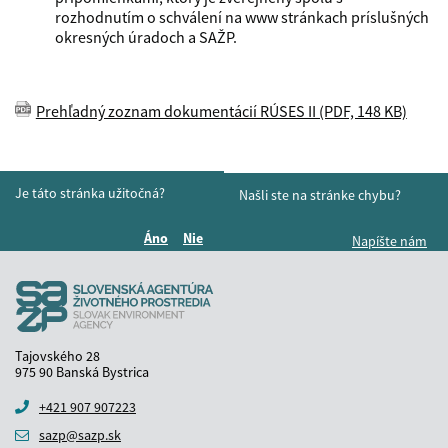
rozhodnutím o schválení na www stránkach príslušných
okresných úradoch a SAŽP.
Prehľadný zoznam dokumentácií RÚSES II (PDF, 148 KB)
Je táto stránka užitočná?
Našli ste na stránke chybu?
Áno
Nie
Napíšte nám
Boli tieto informácie pre vás užitočné?
Boli tieto informácie pre vás užitočné?
Tajovského 28
975 90 Banská Bystrica
+421 907 907223
sazp@sazp.sk