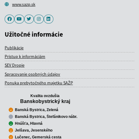
www.sazp.sk
Facebook
Youtube
Twitter
Instagram
LinkedIn
Užitočné informácie
Publikácie
Prístup k informáciám
SEV Dropie
Spracovanie osobných údajov
Ponuka prebytočného majetku SAŽP
Kvalita ovzdušia
Banskobystrický kraj
Banská Bystrica, Zelená
Banská Bystrica, Štefánikovo nábr.
Hnúšťa, Hlavná
Jelšava, Jesenského
Lučenec, Gemerská cesta