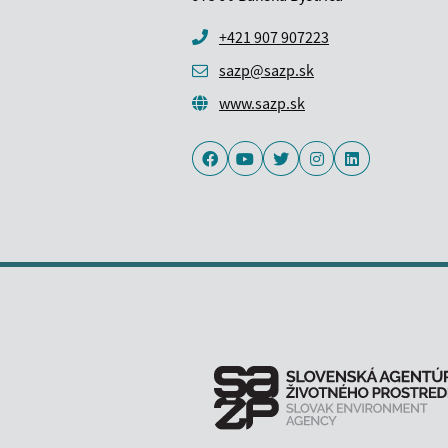
+421 907 907223
sazp@sazp.sk
www.sazp.sk
Facebook
Youtube
Twitter
Instagram
LinkedIn