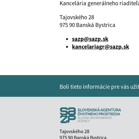
Kancelária generálneho riaditeľ
Tajovského 28
975 90 Banská Bystrica
sazp@sazp.sk
kancelariagr@sazp.sk
Boli tieto informácie pre vás už
Tajovského 28
975 90 Banská Bystrica