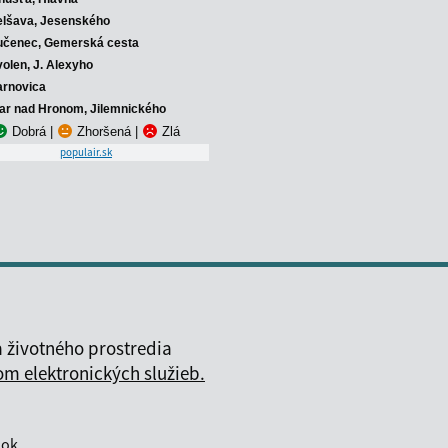
elšava, Jesenského
učenec, Gemerská cesta
volen, J. Alexyho
arnovica
iar nad Hronom, Jilemnického
Dobrá
|
Zhoršená
|
Zlá
populair.sk
 životného prostredia
 elektronických služieb.
nok