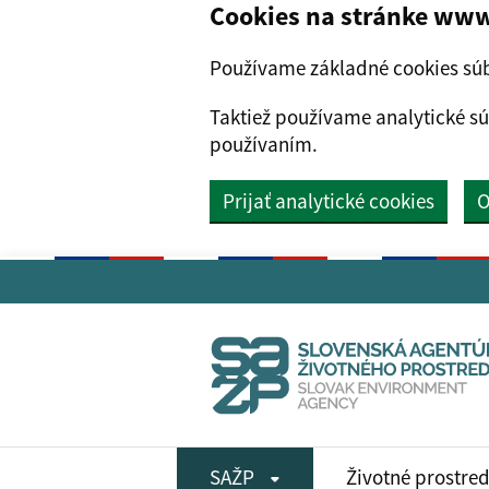
Cookies na stránke www
Používame základné cookies súb
Taktiež používame analytické sú
používaním.
Prijať analytické cookies
O
Preskočiť na hlavný obsah
SAŽP
Životné prostre