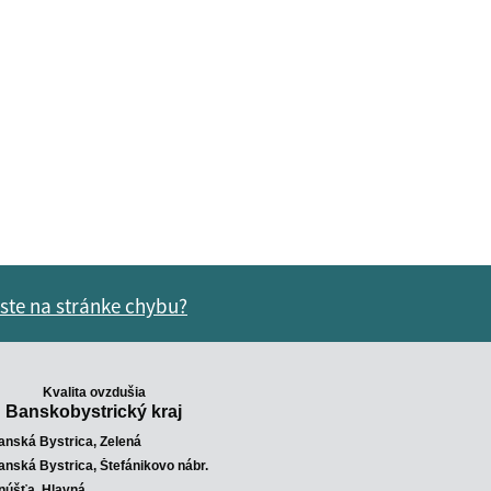
 ste na stránke chybu?
vás užitočné?
e pre vás užitočné?
Kvalita ovzdušia
Banskobystrický kraj
anská Bystrica, Zelená
anská Bystrica, Štefánikovo nábr.
núšťa, Hlavná