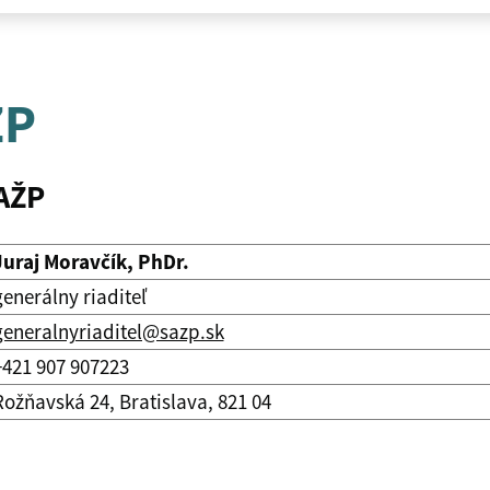
ŽP
SAŽP
Juraj Moravčík, PhDr.
generálny riaditeľ
generalnyriaditel@sazp.sk
+421 907 907223
Rožňavská 24, Bratislava, 821 04