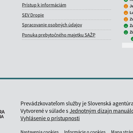
Prístup k informáciám
J
L
SEV Dropie
Z
Spracovanie osobných údajov
Ž
Ž
Ponuka prebytočného majetku SAŽP
Prevádzkovateľom služby je Slovenská agentúra
Vytvorené v súlade s
Jednotným dizajn manuálom
Vyhlásenie o prístupnosti
Nastavenia cookies
Informácie o cookies
Mapa strá