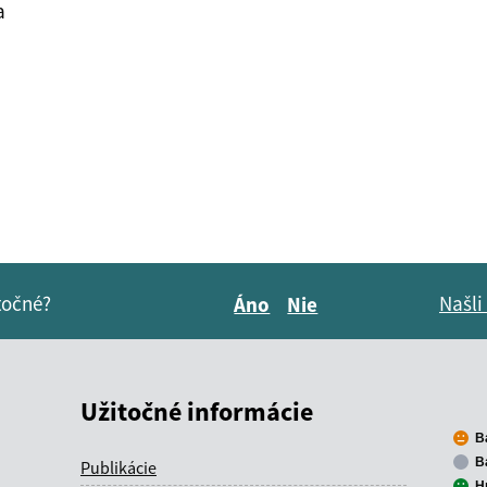
a
itočné?
Našli
Áno
Nie
Boli tieto informácie pre 
Boli tieto informáci
Užitočné informácie
B
B
Publikácie
H