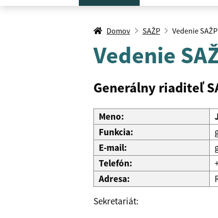
Domov
SAŽP
Vedenie SAŽP
Vedenie SA
Generálny riaditeľ 
Meno:
Funkcia:
E-mail:
Telefón:
Adresa:
Sekretariát: