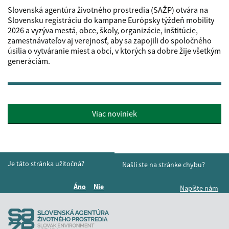
Slovenská agentúra životného prostredia (SAŽP) otvára na
Slovensku registráciu do kampane Európsky týždeň mobility
2026 a vyzýva mestá, obce, školy, organizácie, inštitúcie,
zamestnávateľov aj verejnosť, aby sa zapojili do spoločného
úsilia o vytváranie miest a obcí, v ktorých sa dobre žije všetkým
generáciám.
Viac noviniek
Je táto stránka užitočná?
Našli ste na stránke chybu?
Áno
Nie
Napíšte nám
Boli tieto informácie pre vás užitočné?
Boli tieto informácie pre vás užitočné?