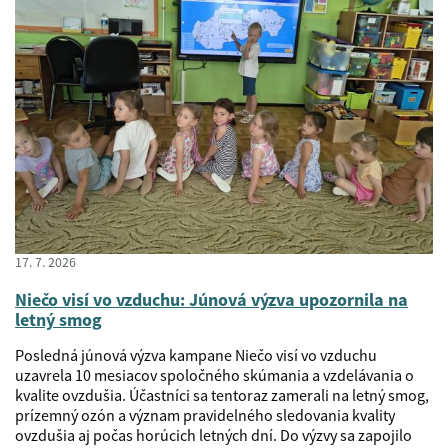
17. 7. 2026
Niečo visí vo vzduchu: Júnová výzva upozornila na
letný smog
Posledná júnová výzva kampane Niečo visí vo vzduchu
uzavrela 10 mesiacov spoločného skúmania a vzdelávania o
kvalite ovzdušia. Účastníci sa tentoraz zamerali na letný smog,
prízemný ozón a význam pravidelného sledovania kvality
ovzdušia aj počas horúcich letných dní. Do výzvy sa zapojilo