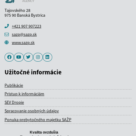
Tajovského 28
975 90 Banská Bystrica
+421 907 907223
sazp@sazp.sk
www.sazp.sk
Facebook
Youtube
Twitter
Instagram
LinkedIn
Užitočné informácie
Publikácie
Prístup k informáciám
SEV Dropie
Spracovanie osobných údajov
Ponuka prebytočného majetku SAŽP
Kvalita ovzdušia