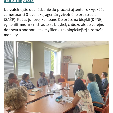
ako 2 tony CO2
Udržateľnejšie dochádzanie do práce si aj tento rok vyskúšali
zamestnanci Slovenskej agentúry životného prostredia
(SAŽP). Počas júnovej kampane Do práce na bicykli (DPNB)
vymenili mnohí z nich auto za bicykel, chôdzu alebo verejnú
dopravu a podporili tak myšlienku ekologickejšej a zdravšej
mobility.