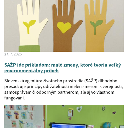
27. 7. 2026
SAŽP ide príkladom: malé zmeny, ktoré tvoria veľký
environmentálny príbeh
Slovenská agentúra životného prostredia (SAŽP) dlhodobo
presadzuje princípy udržateľnosti nielen smerom k verejnosti,
samosprávam či odborným partnerom, ale aj vo vlastnom
fungovaní.