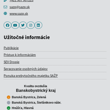
+421 907 907223
sazp@sazp.sk
www.sazp.sk
Facebook
Youtube
Twitter
Instagram
LinkedIn
Užitočné informácie
Publikácie
Prístup k informáciám
SEV Dropie
Spracovanie osobných údajov
Ponuka prebytočného majetku SAŽP
Kvalita ovzdušia
Banskobystrický kraj
Banská Bystrica, Zelená
Banská Bystrica, Štefánikovo nábr.
Hnúšťa, Hlavná