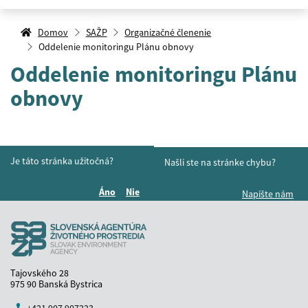
Domov
SAŽP
Organizačné členenie
Oddelenie monitoringu Plánu obnovy
Oddelenie monitoringu Plánu
obnovy
Je táto stránka užitočná?
Našli ste na stránke chybu?
Áno
Nie
Napíšte nám
Boli tieto informácie pre vás užitočné?
Boli tieto informácie pre vás užitočné?
Tajovského 28
975 90 Banská Bystrica