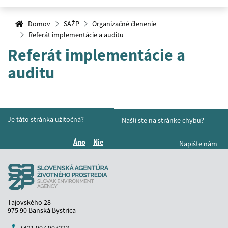
Domov
SAŽP
Organizačné členenie
Referát implementácie a auditu
Referát implementácie a
auditu
Je táto stránka užitočná?
Našli ste na stránke chybu?
Áno
Nie
Napíšte nám
Boli tieto informácie pre vás užitočné?
Boli tieto informácie pre vás užitočné?
Tajovského 28
975 90 Banská Bystrica