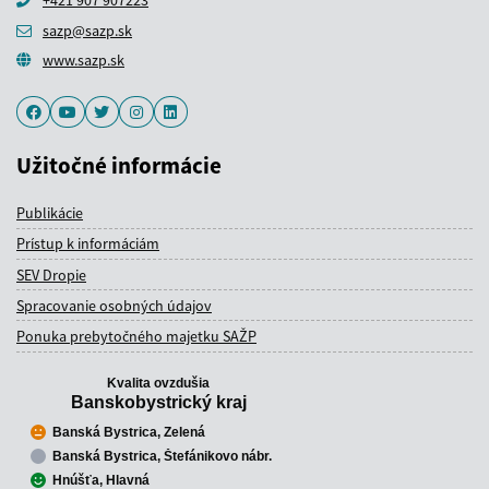
+421 907 907223
sazp@sazp.sk
www.sazp.sk
Facebook
Youtube
Twitter
Instagram
LinkedIn
Užitočné informácie
Publikácie
Prístup k informáciám
SEV Dropie
Spracovanie osobných údajov
Ponuka prebytočného majetku SAŽP
Kvalita ovzdušia
Banskobystrický kraj
Banská Bystrica, Zelená
Banská Bystrica, Štefánikovo nábr.
Hnúšťa, Hlavná