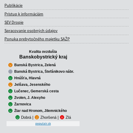
Publikácie
Prístup k informáciám
SEV Dropie
Spracovanie osobných údajov
Ponuka prebytočného majetku SAŽP
Kvalita ovzdušia
Banskobystrický kraj
Banská Bystrica, Zelená
Banská Bystrica, Štefánikovo nábr.
Hnúšťa, Hlavná
Jelšava, Jesenského
Lučenec, Gemerská cesta
Zvolen, J. Alexyho
Žarnovica
Žiar nad Hronom, Jilemnického
Dobrá
|
Zhoršená
|
Zlá
populair.sk