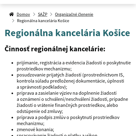
Domov
SAŽP
Organizačné členenie
Regionálna kancelária Košice
Regionálna kancelária Košice
Činnosť regionálnej kancelárie:
prijímanie, registrácia a evidencia žiadostí o poskytnutie
prostriedkov mechanizmu;
posudzovanie prijatých žiadostí (prostredníctvom IS,
kontrola súladu predloženej dokumentácie, úplnosti
a správnosti podkladov);
príprava a zasielanie výziev na doplnenie žiadostí
a oznámení o schválení/neschválení žiadostí, prípadne
žiadostí o vrátenie finančných prostriedkov, alebo
odstúpenie od zmluvy;
príprava a podpis zmlúv o poskytnutí prostriedkov
mechanizmu;
zmenové konania;
spracovávanie žiadostí o platbu a výkon