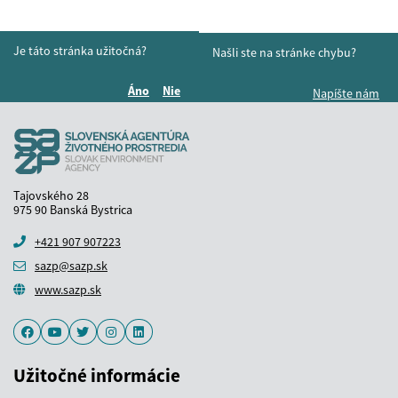
Je táto stránka užitočná?
Našli ste na stránke chybu?
Áno
Nie
Napíšte nám
Boli tieto informácie pre vás užitočné?
Boli tieto informácie pre vás užitočné?
Tajovského 28
975 90 Banská Bystrica
+421 907 907223
sazp@sazp.sk
www.sazp.sk
Facebook
Youtube
Twitter
Instagram
LinkedIn
Užitočné informácie