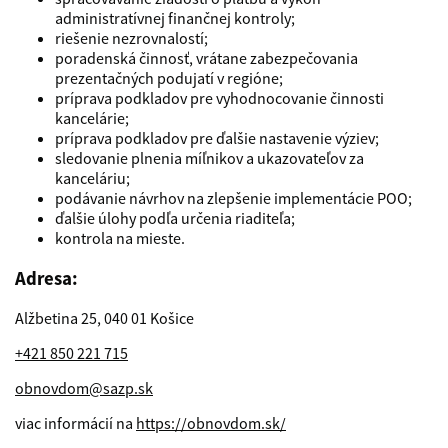
administratívnej finančnej kontroly;
riešenie nezrovnalostí;
poradenská činnosť, vrátane zabezpečovania
prezentačných podujatí v regióne;
príprava podkladov pre vyhodnocovanie činnosti
kancelárie;
príprava podkladov pre ďalšie nastavenie výziev;
sledovanie plnenia míľnikov a ukazovateľov za
kanceláriu;
podávanie návrhov na zlepšenie implementácie POO;
ďalšie úlohy podľa určenia riaditeľa;
kontrola na mieste.
Adresa:
Alžbetina 25, 040 01 Košice
+421 850 221 715
obnovdom@sazp.sk
viac informácií na
https://obnovdom.sk/