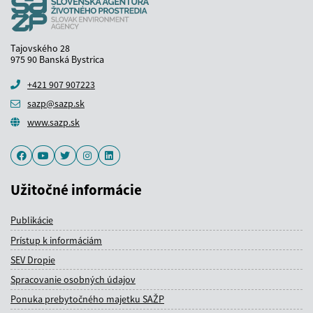
Tajovského 28
975 90 Banská Bystrica
+421 907 907223
sazp@sazp.sk
www.sazp.sk
Facebook
Youtube
Twitter
Instagram
LinkedIn
Užitočné informácie
Publikácie
Prístup k informáciám
SEV Dropie
Spracovanie osobných údajov
Ponuka prebytočného majetku SAŽP