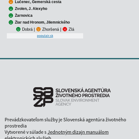
Lučenec, Gemerská cesta
Zvolen, J. Alexyho
Žarnovica
Žiar nad Hronom, Jilemnického
Dobrá
|
Zhoršená
|
Zlá
populair.sk
Prevádzkovateľom služby je Slovenská agentúra životného
prostredia
Vytvorené v súlade s
Jednotným dizajn manuálom
elektronických služieb.