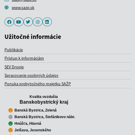
www.sazp.sk
Facebook
Youtube
Twitter
Instagram
LinkedIn
Užitočné informácie
Publikácie
Prístup k informáciám
SEV Dropie
Spracovanie osobných údajov
Ponuka prebytočného majetku SAŽP
Kvalita ovzdušia
Banskobystrický kraj
Banská Bystrica, Zelená
Banská Bystrica, Štefánikovo nábr.
Hnúšťa, Hlavná
Jelšava, Jesenského