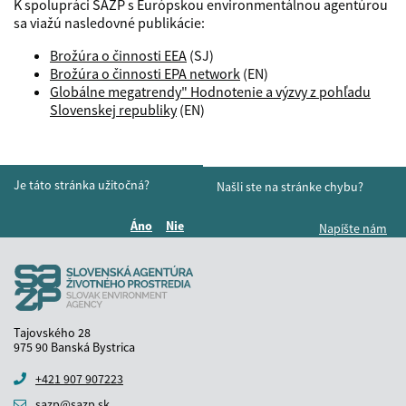
K spolupráci SAŽP s Európskou environmentálnou agentúrou
sa viažú nasledovné publikácie:
Brožúra o činnosti EEA
(SJ)
Brožúra o činnosti EPA network
(EN)
Globálne megatrendy" Hodnotenie a výzvy z pohľadu
Slovenskej republiky
(EN)
Je táto stránka užitočná?
Našli ste na stránke chybu?
Áno
Nie
Napíšte nám
Boli tieto informácie pre vás užitočné?
Boli tieto informácie pre vás užitočné?
Tajovského 28
975 90 Banská Bystrica
+421 907 907223
sazp@sazp.sk