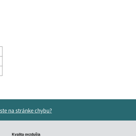
 ste na stránke chybu?
vás užitočné?
e pre vás užitočné?
Kvalita ovzdušia