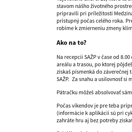
stavom nášho životného prostre
pripravili pri príležitosti Medzi
prístupný počas celého roka. Pr
robíme k zmierneniu zmeny klím
Ako na to?
Na recepcii SAŽP v čase od 8.0
areálu a trasou, po ktorej pôjde
získaš písmenká do záverečnej t
SAŽP. Za snahu a usilovnosť si
Pátračku môžeš absolvovať sám,
Počas víkendov je pre teba prip
(informácie k aplikácii sú pri c
zahráte hru aj bez potreby získ