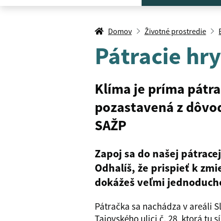
Domov
Životné prostredie
Pátracie hry
Klíma je príma pátra
pozastavená z dôvod
SAŽP
Zapoj sa do našej pátracej
Odhalíš, že prispieť k zm
dokážeš veľmi jednoducho
Pátračka sa nachádza v areáli S
Tajovského ulici č. 28, ktorá tu 