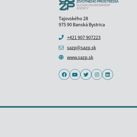
Tajovského 28
975 90 Banská Bystrica
+421 907 907223
sazp@sazp.sk
www.sazp.sk
Facebook
Youtube
Twitter
Instagram
LinkedIn