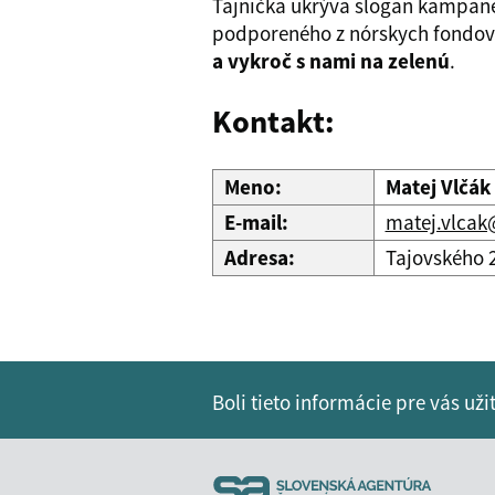
Tajnička ukrýva slogan kampane
podporeného z nórskych fondov. 
a vykroč s nami na zelenú
.
Kontakt:
Meno:
Matej Vlčák
E-mail:
matej.vlcak
Adresa:
Tajovského 2
Boli tieto informácie pre vás už