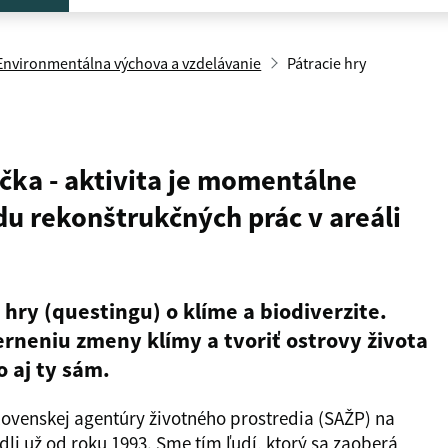
Environmentálna výchova a vzdelávanie
Pátracie hry
čka - aktivita je momentálne
u rekonštrukčných prác v areáli
 hry (questingu) o klíme a biodiverzite.
ierneniu zmeny klímy a tvoriť ostrovy života
 aj ty sám.
lovenskej agentúry životného prostredia (SAŽP) na
sídli už od roku 1993. Sme tím ľudí, ktorý sa zaoberá