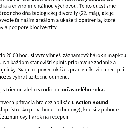
dia a environmentálnou výchovou. Tento quest sme
národného dňa biologickej diverzity (22. máj), ale je
evedie ťa naším areálom a ukáže ti opatrenia, ktoré
y a podpore biodiverzity.
0 do 20.00 hod. si vyzdvihneš záznamový hárok s mapkou
š. Na každom stanovišti splníš pripravené zadanie a
ajničky. Svoju odpoveď ukážeš pracovníkovi na recepcii
 môžeš vybrať užitočnú odmenu.
 s triedou alebo s rodinou
počas celého roka.
ravená pátracia hra cez aplikáciu
Action Bound
ykloprístrešku pri vchode do budovy), kde si v pohode
ať záznamový hárok na recepcii.