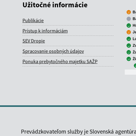
Užitočné informácie
B
B
Publikácie
H
Prístup k informáciám
J
L
SEV Dropie
Z
Spracovanie osobných údajov
Ž
Ž
Ponuka prebytočného majetku SAŽP
Prevádzkovateľom služby je Slovenská agentúra