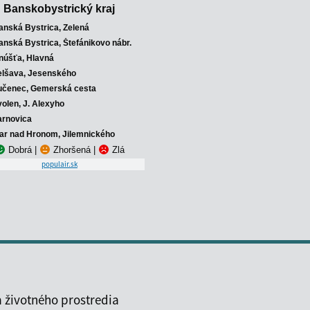
Banskobystrický kraj
anská Bystrica, Zelená
anská Bystrica, Štefánikovo nábr.
núšťa, Hlavná
elšava, Jesenského
učenec, Gemerská cesta
volen, J. Alexyho
arnovica
iar nad Hronom, Jilemnického
Dobrá
|
Zhoršená
|
Zlá
populair.sk
 životného prostredia