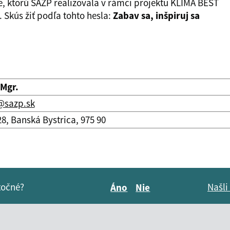
, ktorú SAŽP realizovala v rámci projektu KLÍMA BEST
Skús žiť podľa tohto hesla:
Zabav sa, inšpiruj sa
 Mgr.
@sazp.sk
8, Banská Bystrica, 975 90
itočné?
Našli
Áno
Nie
Boli tieto informácie pre 
Boli tieto informáci