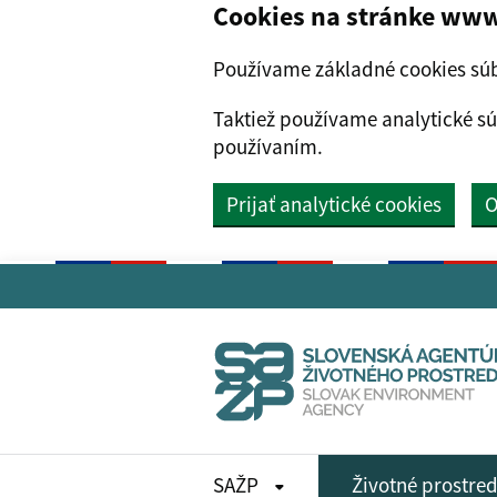
Cookies na stránke www
Používame základné cookies súb
Taktiež používame analytické sú
používaním.
Prijať analytické cookies
O
Preskočiť na hlavný obsah
SAŽP
Životné prostre