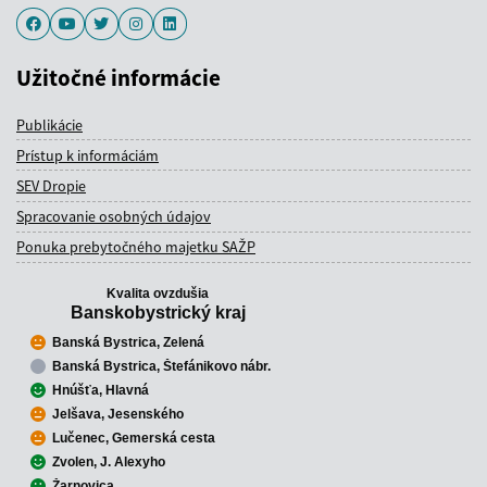
Facebook
Youtube
Twitter
Instagram
LinkedIn
Užitočné informácie
Publikácie
Prístup k informáciám
SEV Dropie
Spracovanie osobných údajov
Ponuka prebytočného majetku SAŽP
Kvalita ovzdušia
Banskobystrický kraj
Banská Bystrica, Zelená
Banská Bystrica, Štefánikovo nábr.
Hnúšťa, Hlavná
Jelšava, Jesenského
Lučenec, Gemerská cesta
Zvolen, J. Alexyho
Žarnovica