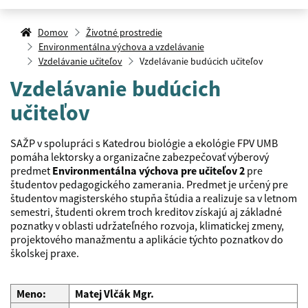
Domov
Životné prostredie
Environmentálna výchova a vzdelávanie
Vzdelávanie učiteľov
Vzdelávanie budúcich učiteľov
Vzdelávanie budúcich
učiteľov
SAŽP v spolupráci s Katedrou biológie a ekológie FPV UMB
pomáha lektorsky a organizačne zabezpečovať výberový
predmet
Environmentálna výchova pre učiteľov 2
pre
študentov pedagogického zamerania. Predmet je určený pre
študentov magisterského stupňa štúdia a realizuje sa v letnom
semestri, študenti okrem troch kreditov získajú aj základné
poznatky v oblasti udržateľného rozvoja, klimatickej zmeny,
projektového manažmentu a aplikácie týchto poznatkov do
školskej praxe.
Meno:
Matej Vlčák Mgr.