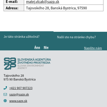
E-mail:
matej.vlcak@sazp.sk
Adresa:
Tajovského 28, Banská Bystrica, 97590
Je táto stránka užitočná?
Našli ste na stránke chybu?
Áno
Nie
Napíšte nám
Boli tieto informácie pre vás užitočné?
Boli tieto informácie pre vás užitočné?
Tajovského 28
975 90 Banská Bystrica
+421 907 907223
sazp@sazp.sk
www.sazp.sk