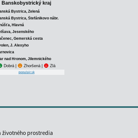
Banskobystrický kraj
anská Bystrica, Zelená
anská Bystrica, Štefánikovo nábr.
núšťa, Hlavná
elšava, Jesenského
učenec, Gemerská cesta
volen, J. Alexyho
arnovica
iar nad Hronom, Jilemnického
Dobrá
|
Zhoršená
|
Zlá
populair.sk
 životného prostredia