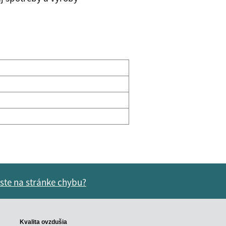
 ste na stránke chybu?
vás užitočné?
e pre vás užitočné?
Kvalita ovzdušia