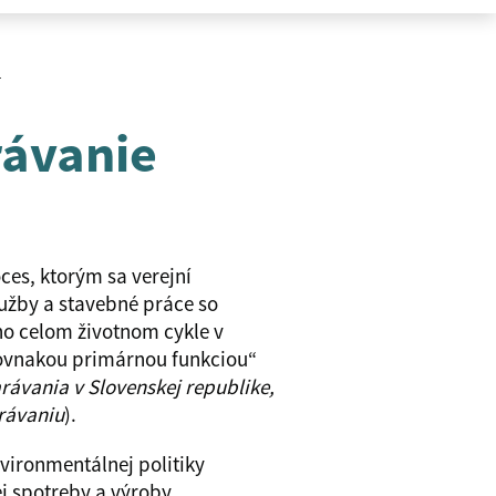
o
rávanie
ces, ktorým sa verejní
lužby a stavebné práce so
ho celom životnom cykle v
rovnakou primárnou funkciou“
rávania v Slovenskej republike,
arávaniu
).
nvironmentálnej politiky
ej spotreby a výroby