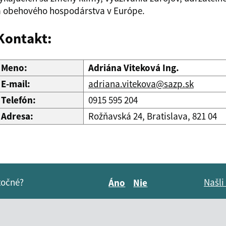
a obehového hospodárstva v Európe.
Kontakt:
Meno:
Adriána Viteková Ing.
E-mail:
adriana.vitekova@sazp.sk
Telefón:
0915 595 204
Adresa:
Rožňavská 24, Bratislava, 821 04
itočné?
Našli
Áno
Nie
Boli tieto informácie pre 
Boli tieto informáci