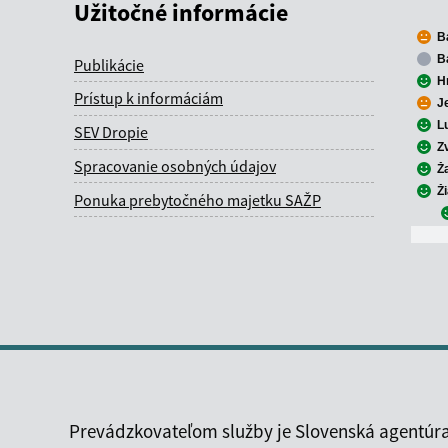
Užitočné informácie
B
B
Publikácie
H
Prístup k informáciám
J
L
SEV Dropie
Z
Spracovanie osobných údajov
Ž
Ž
Ponuka prebytočného majetku SAŽP
Prevádzkovateľom služby je Slovenská agentúra