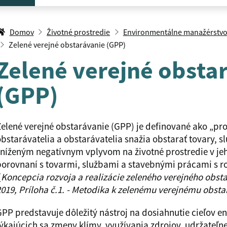
Domov
Životné prostredie
Environmentálne manažérstv
Zelené verejné obstarávanie (GPP)
Zelené verejné obsta
(GPP)
elené verejné obstarávanie (GPP) je definované ako „pro
bstarávatelia a obstarávatelia snažia obstarať tovary, s
níženým negatívnym vplyvom na životné prostredie v je
orovnaní s tovarmi, službami a stavebnými prácami s 
(
Koncepcia rozvoja a realizácie zeleného verejného obsta
019, Príloha č.1. - Metodika k zelenému verejnému obst
PP predstavuje dôležitý nástroj na dosiahnutie cieľov e
ýkajúcich sa zmeny klímy, využívania zdrojov, udržateľn