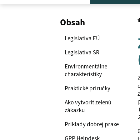
Obsah
Legislatíva EÚ
Legislatíva SR
Environmentálne
charakteristiky
Z
o
Praktické príručky
z
p
Ako vytvoriť zelenú
zákazku
2
Príklady dobrej praxe
G
GPP Helpdesk
t