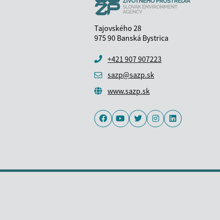
Tajovského 28
975 90 Banská Bystrica
+421 907 907223
sazp@sazp.sk
www.sazp.sk
Facebook
Youtube
Twitter
Instagram
LinkedIn