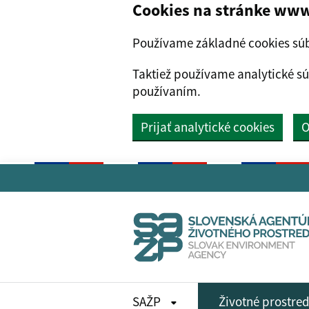
Cookies na stránke www
Používame základné cookies súb
Taktiež používame analytické sú
používaním.
Prijať analytické cookies
O
Preskočiť na hlavný obsah
SAŽP
Životné prostre