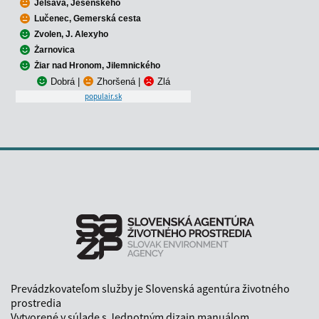
Jelšava, Jesenského
Lučenec, Gemerská cesta
Zvolen, J. Alexyho
Žarnovica
Žiar nad Hronom, Jilemnického
Dobrá
|
Zhoršená
|
Zlá
populair.sk
Prevádzkovateľom služby je Slovenská agentúra životného
prostredia
Vytvorené v súlade s
Jednotným dizajn manuálom