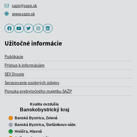
sazp@sazp.sk
www.sazp.sk
Facebook
Youtube
Twitter
Instagram
LinkedIn
Užitočné informácie
Publikácie
Prístup k informáciám
SEV Dropie
Spracovanie osobných údajov
Ponuka prebytočného majetku SAŽP
Kvalita ovzdušia
Banskobystrický kraj
Banská Bystrica, Zelená
Banská Bystrica, Štefánikovo nábr.
Hnúšťa, Hlavná