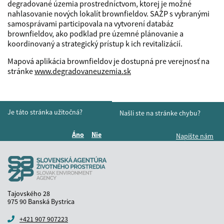
degradované územia prostredníctvom, ktorej je možné
nahlasovanie nových lokalít brownfieldov. SAŽP s vybranými
samosprávami participovala na vytvorení databáz
brownfieldov, ako podklad pre územné plánovanie a
koordinovaný a strategický prístup k ich revitalizácií.
Mapová aplikácia brownfieldov je dostupná pre verejnosť na
stránke
www.degradovaneuzemia.sk
Je táto stránka užitočná?
Našli ste na stránke chybu?
Áno
Nie
Napíšte nám
Boli tieto informácie pre vás užitočné?
Boli tieto informácie pre vás užitočné?
Tajovského 28
975 90 Banská Bystrica
+421 907 907223