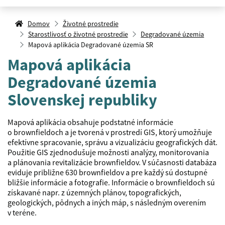
Domov
Životné prostredie
Starostlivosť o životné prostredie
Degradované územia
Mapová aplikácia Degradované územia SR
Mapová aplikácia
Degradované územia
Slovenskej republiky
Mapová aplikácia obsahuje podstatné informácie
o brownfieldoch a je tvorená v prostredí GIS, ktorý umožňuje
efektívne spracovanie, správu a vizualizáciu geografických dát.
Použitie GIS zjednodušuje možnosti analýzy, monitorovania
a plánovania revitalizácie brownfieldov. V súčasnosti databáza
eviduje približne 630 brownfieldov a pre každý sú dostupné
bližšie informácie a fotografie. Informácie o brownfieldoch sú
získavané napr. z územných plánov, topografických,
geologických, pôdnych a iných máp, s následným overením
v teréne.