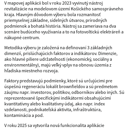
V mapovej aplikácii bol v roku 2023 vyvinutý nástroj
revitalizácie na modelovom území Košického samosprávneho
kraja. Hlavným dôvodom výberu bola rozmanitosť
priemyselnej základne, sídelných útvarov, prírodných
podmienok a bohatá história. Nástroj sa zameriava na dva
scenáre budúceho využívania a to na fotovoltickú elektráreň a
nákupné centrum.
Metodika výberu je založená na definovaní 3 základných
dimenzií, prislúchajúcich faktorov a indikátorov. Dimenzie,
ako hlavné piliere udržateľnosti (ekonomický, sociálny a
environmentálny), majú veľký vplyv na obnovu územia z
hľadiska miestneho rozvoja.
Faktory predstavujú podmienky, ktoré sú určujúcimi pre
úspešnú regeneráciu lokalít brownfieldov a sú predmetom
záujmu napr. investorov, politikov, odborníkov alebo iných. Sú
reprezentované špecifickými indikátormi obsahujúcimi
kvantitatívny alebo kvalitatívny údaj, ako napr. index
vzdelanosti, podnikateľská aktivita, infraštruktúra,
kontaminácia a pod.
V roku 2025 sa vytvorila nová funkcionalita aplikácie