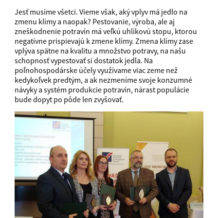
Jesť musíme všetci. Vieme však, aký vplyv má jedlo na
zmenu klímy a naopak? Pestovanie, výroba, ale aj
zneškodnenie potravín má veľkú uhlíkovú stopu, ktorou
negatívne prispievajú k zmene klímy. Zmena klímy zase
vplýva spätne na kvalitu a množstvo potravy, na našu
schopnosť vypestovať si dostatok jedla. Na
poľnohospodárske účely využívame viac zeme než
kedykoľvek predtým, a ak nezmeníme svoje konzumné
návyky a systém produkcie potravín, nárast populácie
bude dopyt po pôde len zvyšovať.