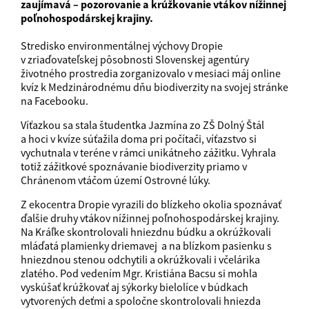
zaujímavá – pozorovanie a krúžkovanie vtákov nížinnej
poľnohospodárskej krajiny.
Stredisko environmentálnej výchovy Dropie
v zriaďovateľskej pôsobnosti Slovenskej agentúry
životného prostredia zorganizovalo v mesiaci máj online
kvíz k Medzinárodnému dňu biodiverzity na svojej stránke
na Facebooku.
Víťazkou sa stala študentka Jazmína zo ZŠ Dolný Štál
a hoci v kvíze súťažila doma pri počítači, víťazstvo si
vychutnala v teréne v rámci unikátneho zážitku. Vyhrala
totiž zážitkové spoznávanie biodiverzity priamo v
Chránenom vtáčom území Ostrovné lúky.
Z ekocentra Dropie vyrazili do blízkeho okolia spoznávať
ďalšie druhy vtákov nížinnej poľnohospodárskej krajiny.
Na Kráľke skontrolovali hniezdnu búdku a okrúžkovali
mláďatá plamienky driemavej a na blízkom pasienku s
hniezdnou stenou odchytili a okrúžkovali i včelárika
zlatého. Pod vedením Mgr. Kristiána Bacsu si mohla
vyskúšať krúžkovať aj sýkorky bielolíce v búdkach
vytvorených deťmi a spoločne skontrolovali hniezda