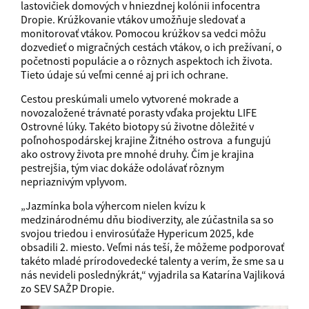
lastovičiek domových v hniezdnej kolónii infocentra
Dropie. Krúžkovanie vtákov umožňuje sledovať a
monitorovať vtákov. Pomocou krúžkov sa vedci môžu
dozvedieť o migračných cestách vtákov, o ich prežívaní, o
početnosti populácie a o rôznych aspektoch ich života.
Tieto údaje sú veľmi cenné aj pri ich ochrane.
Cestou preskúmali umelo vytvorené mokrade a
novozaložené trávnaté porasty vďaka projektu LIFE
Ostrovné lúky. Takéto biotopy sú životne dôležité v
poľnohospodárskej krajine Žitného ostrova a fungujú
ako ostrovy života pre mnohé druhy. Čím je krajina
pestrejšia, tým viac dokáže odolávať rôznym
nepriaznivým vplyvom.
„Jazmínka bola výhercom nielen kvízu k
medzinárodnému dňu biodiverzity, ale zúčastnila sa so
svojou triedou i envirosúťaže Hypericum 2025, kde
obsadili 2. miesto. Veľmi nás teší, že môžeme podporovať
takéto mladé prírodovedecké talenty a verím, že sme sa u
nás nevideli poslednýkrát,“ vyjadrila sa Katarína Vajliková
zo SEV SAŽP Dropie.