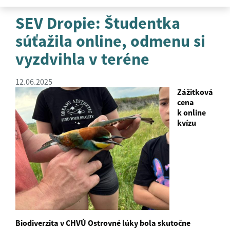
SEV Dropie: Študentka
súťažila online, odmenu si
vyzdvihla v teréne
12.06.2025
Zážitková
cena
k online
kvízu
Biodiverzita v CHVÚ Ostrovné lúky bola skutočne