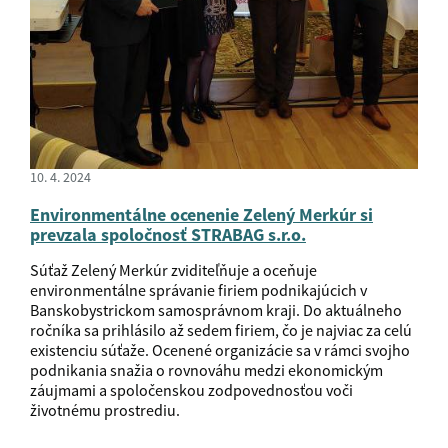
10. 4. 2024
Environmentálne ocenenie Zelený Merkúr si
prevzala spoločnosť STRABAG s.r.o.
Súťaž Zelený Merkúr zviditeľňuje a oceňuje
environmentálne správanie firiem podnikajúcich v
Banskobystrickom samosprávnom kraji. Do aktuálneho
ročníka sa prihlásilo až sedem firiem, čo je najviac za celú
existenciu súťaže. Ocenené organizácie sa v rámci svojho
podnikania snažia o rovnováhu medzi ekonomickým
záujmami a spoločenskou zodpovednosťou voči
životnému prostrediu.