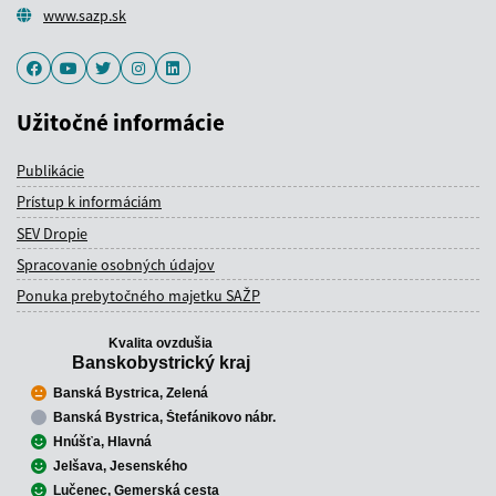
www.sazp.sk
Facebook
Youtube
Twitter
Instagram
LinkedIn
Užitočné informácie
Publikácie
Prístup k informáciám
SEV Dropie
Spracovanie osobných údajov
Ponuka prebytočného majetku SAŽP
Kvalita ovzdušia
Banskobystrický kraj
Banská Bystrica, Zelená
Banská Bystrica, Štefánikovo nábr.
Hnúšťa, Hlavná
Jelšava, Jesenského
Lučenec, Gemerská cesta