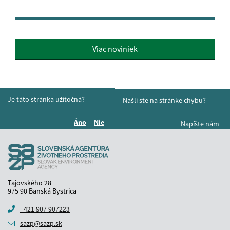
Viac noviniek
Je táto stránka užitočná?
Našli ste na stránke chybu?
Áno
Nie
Napíšte nám
Boli tieto informácie pre vás užitočné?
Boli tieto informácie pre vás užitočné?
Tajovského 28
975 90 Banská Bystrica
+421 907 907223
sazp@sazp.sk