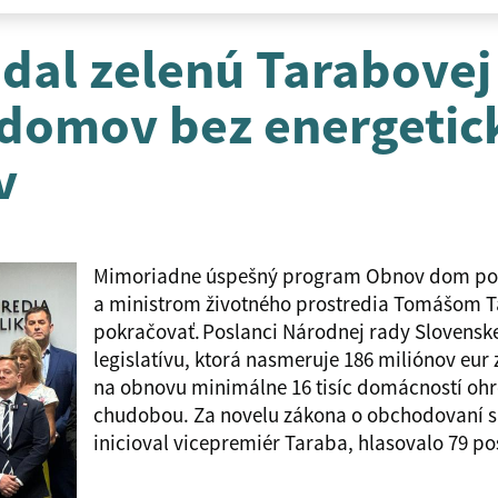
dal zelenú Tarabove
 domov bez energetic
v
Mimoriadne úspešný program Obnov dom po
a ministrom životného prostredia Tomášom
pokračovať. Poslanci Národnej rady Slovenskej
legislatívu, ktorá nasmeruje 186 miliónov eu
na obnovu minimálne 16 tisíc domácností oh
chudobou. Za novelu zákona o obchodovaní s
inicioval vicepremiér Taraba, hlasovalo 79 