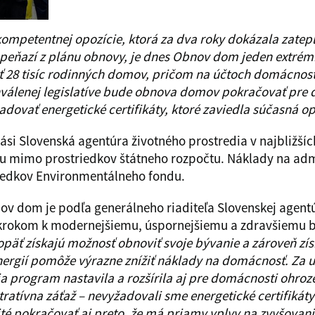
ekompetentnej opozície, ktorá za dva roky dokázala zate
 peňazí z plánu obnovy, je dnes Obnov dom jeden extrém
 28 tisíc rodinných domov, pričom na účtoch domácností
hválenej legislatíve bude obnova domov pokračovať pre 
dovať energetické certifikáty, ktoré zaviedla súčasná op
si Slovenská agentúra životného prostredia v najbližší
 mimo prostriedkov štátneho rozpočtu. Náklady na adm
iedkov Environmentálneho fondu.
 dom je podľa generálneho riaditeľa Slovenskej agentú
 krokom k modernejšiemu, úspornejšiemu a zdravšiemu b
päť získajú možnosť obnoviť svoje bývanie a zároveň zís
nergií pomôže výrazne znížiť náklady na domácnosť. Za 
a program nastavila a rozšírila aj pre domácnosti ohro
ratívna záťaž – nevyžadovali sme energetické certifikáty
té pokračovať aj preto, že má priamy vplyv na zvyšovani