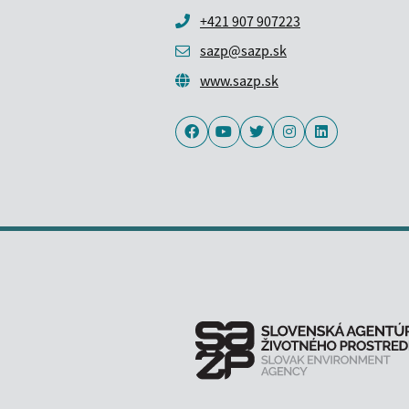
+421 907 907223
sazp@sazp.sk
www.sazp.sk
Facebook
Youtube
Twitter
Instagram
LinkedIn