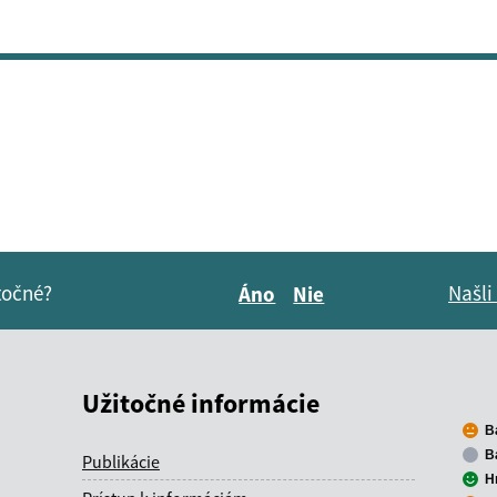
itočné?
Našli
Áno
Nie
Boli tieto informácie pre 
Boli tieto informáci
Užitočné informácie
B
B
Publikácie
H