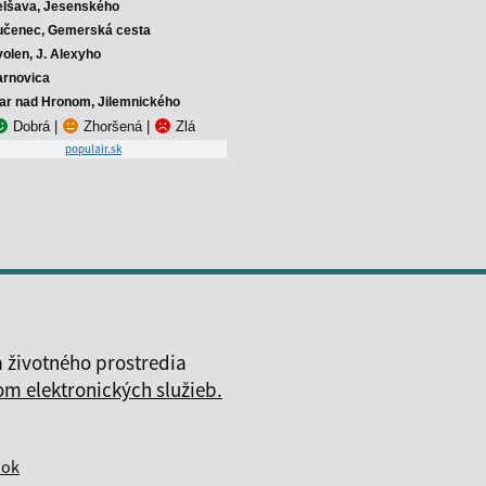
elšava, Jesenského
učenec, Gemerská cesta
volen, J. Alexyho
arnovica
iar nad Hronom, Jilemnického
Dobrá
|
Zhoršená
|
Zlá
populair.sk
 životného prostredia
 elektronických služieb.
nok