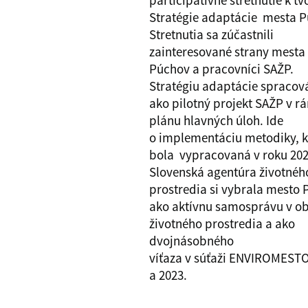
participatívne stretnutie k t
Stratégie adaptácie mesta P
Stretnutia sa zúčastnili
zainteresované strany mesta
Púchov a pracovníci SAŽP.
Stratégiu adaptácie spraco
ako pilotný projekt SAŽP v r
plánu hlavných úloh. Ide
o implementáciu metodiky, k
bola vypracovaná v roku 202
Slovenská agentúra životnéh
prostredia si vybrala mesto
ako aktívnu samosprávu v ob
životného prostredia a ako
dvojnásobného
víťaza v súťaži ENVIROMEST
a 2023.