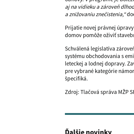
aj na vidieku a zároveň dlho
a znižovaniu znečistenia,“
dod
Prijatie novej právnej úprav
domov pomôže oživiť stavebný
Schválená legislatíva zárove
systému obchodovania s emis
leteckej a lodnej dopravy. 
pre vybrané kategórie námorn
špecifiká.
Zdroj: Tlačová správa MŽP S
Ďalšie novinky