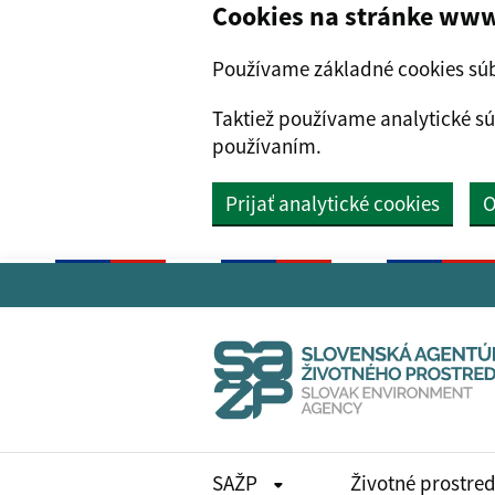
Cookies na stránke www
Používame základné cookies súb
Taktiež používame analytické sú
používaním.
Prijať analytické cookies
O
Preskočiť na hlavný obsah
SAŽP
Životné prostre