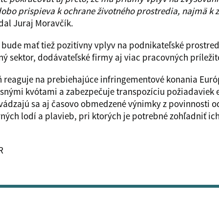
dobo prispieva k ochrane životného prostredia, najmä k 
al Juraj Moravčík.
y bude mať tiež pozitívny vplyv na podnikateľské prostr
 sektor, dodávateľské firmy aj viac pracovných príležito
ň reaguje na prebiehajúce infringementové konania Európ
nými kvótami a zabezpečuje transpozíciu požiadaviek eur
Zavádzajú sa aj časovo obmedzené výnimky z povinnosti 
ých lodí a plavieb, pri ktorých je potrebné zohľadniť ic
R