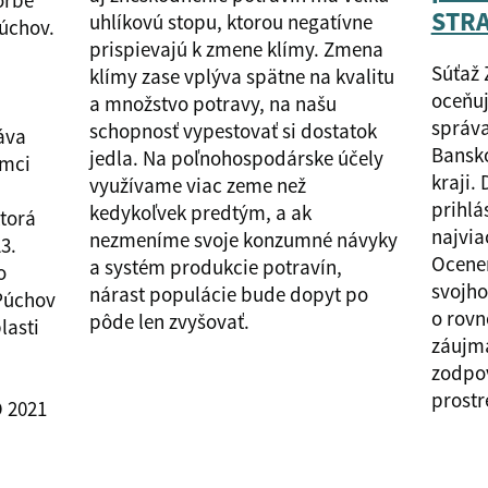
vorbe
STRA
uhlíkovú stopu, ktorou negatívne
úchov.
prispievajú k zmene klímy. Zmena
Súťaž 
klímy zase vplýva spätne na kvalitu
oceňu
a množstvo potravy, na našu
správa
schopnosť vypestovať si dostatok
váva
Bansk
jedla. Na poľnohospodárske účely
ámci
kraji.
využívame viac zeme než
prihlá
kedykoľvek predtým, a ak
torá
najvia
nezmeníme svoje konzumné návyky
3.
Ocenen
a systém produkcie potravín,
o
svojho
nárast populácie bude dopyt po
 Púchov
o rov
pôde len zvyšovať.
lasti
záujm
zodpo
prostr
O 2021