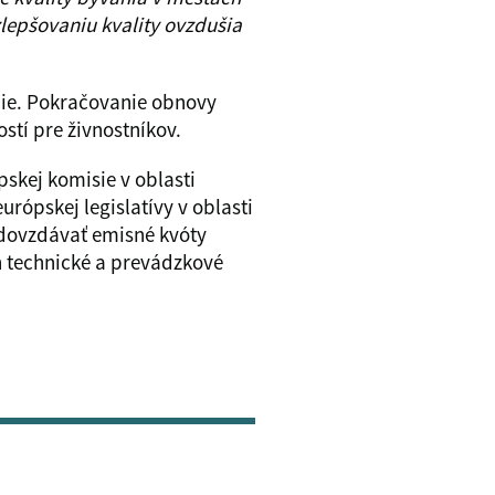
zlepšovaniu kvality ovzdušia
edie. Pokračovanie obnovy
stí pre živnostníkov.
skej komisie v oblasti
ópskej legislatívy v oblasti
odovzdávať emisné kvóty
h technické a prevádzkové