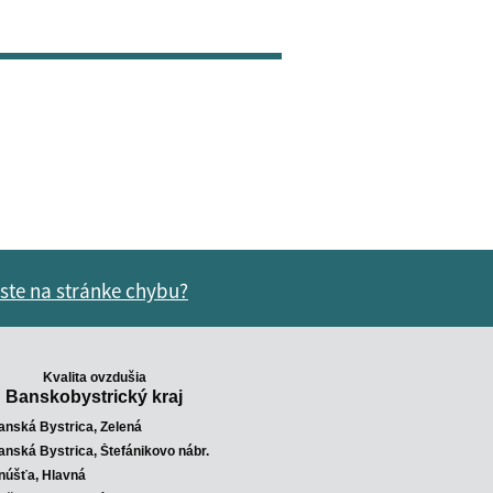
 ste na stránke chybu?
vás užitočné?
e pre vás užitočné?
Kvalita ovzdušia
Banskobystrický kraj
anská Bystrica, Zelená
anská Bystrica, Štefánikovo nábr.
núšťa, Hlavná