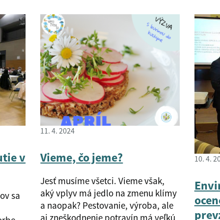
11. 4. 2024
tie v
Vieme, čo jeme?
10. 4. 2
Jesť musíme všetci. Vieme však,
Envi
aký vplyv má jedlo na zmenu klímy
ov sa
ocen
a naopak? Pestovanie, výroba, ale
prev
aj zneškodnenie potravín má veľkú