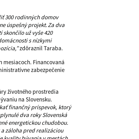
pliť 300 rodinných domov
ne úspešný projekt. Za dva
 skončilo už vyše 420
domácnosti s nízkymi
ozícia,”
zdôraznil Taraba.
ch mesiacoch. Financovaná
inistratívne zabezpečenie
ry životného prostredia
ývaniu na Slovensku.
kať finančný príspevok, ktorý
uplynulé dva roky Slovenská
zené energetickou chudobou.
 a záloha pred realizáciou
e kvality bývania v mestách