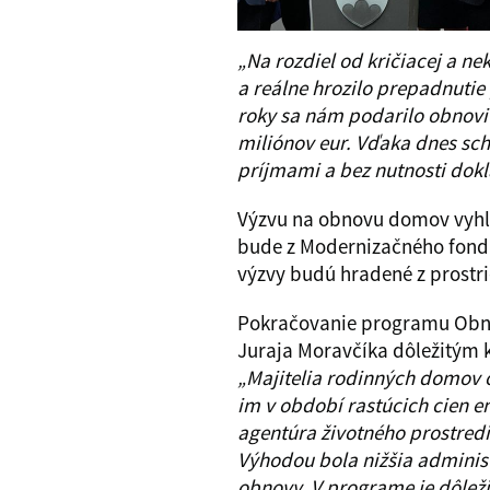
„Na rozdiel od kričiacej a n
a reálne hrozilo prepadnutie
roky sa nám podarilo obnoviť
miliónov eur. Vďaka dnes sc
príjmami a bez nutnosti dokla
Výzvu na obnovu domov vyhlá
bude z Modernizačného fondu
výzvy budú hradené z prostr
Pokračovanie programu Obnov
Juraja Moravčíka dôležitým
„Majitelia rodinných domov o
im v období rastúcich cien e
agentúra životného prostredi
Výhodou bola nižšia administ
obnovy. V programe je dôleži