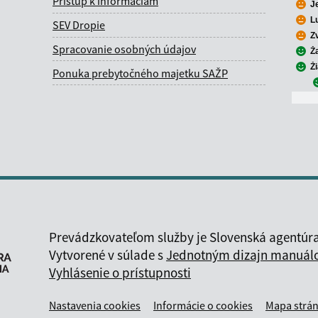
Prístup k informáciám
J
L
SEV Dropie
Z
Spracovanie osobných údajov
Ž
Ž
Ponuka prebytočného majetku SAŽP
Prevádzkovateľom služby je Slovenská agentúra
Vytvorené v súlade s
Jednotným dizajn manuálom
Vyhlásenie o prístupnosti
Nastavenia cookies
Informácie o cookies
Mapa strá