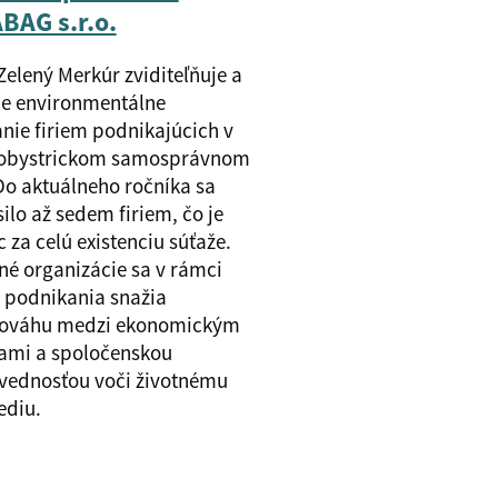
BAG s.r.o.
Zelený Merkúr zviditeľňuje a
je environmentálne
nie firiem podnikajúcich v
obystrickom samosprávnom
 Do aktuálneho ročníka sa
silo až sedem firiem, čo je
c za celú existenciu súťaže.
é organizácie sa v rámci
 podnikania snažia
nováhu medzi ekonomickým
ami a spoločenskou
vednosťou voči životnému
ediu.