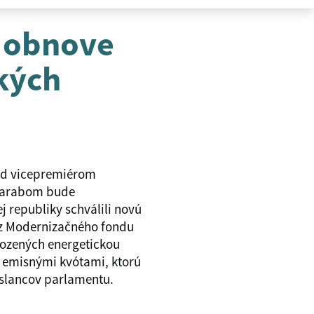
j obnove
kých
d vicepremiérom
 Tarabom bude
 republiky schválili novú
r z Modernizačného fondu
rozených energetickou
 emisnými kvótami, ktorú
poslancov parlamentu.