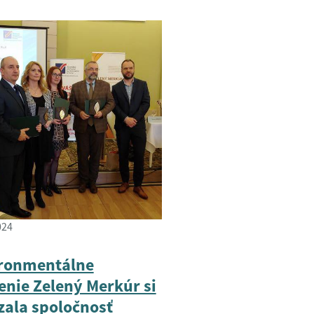
024
ronmentálne
enie Zelený Merkúr si
zala spoločnosť